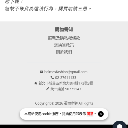
勿下標！
無故不取貨為違法行為，購買前請三思
。
購物需知
服務及隱私權條款
退換貨政策
關於我們
holmesfashion@gmail.com
02-27611133
新北市新莊區新北大道4段173號3樓
統一編號 50771143
Copyright © 2026 福爾摩獅 All Rights
Reserved.
本網站使用
cookie
服務，持續使用即表示
同意
。
Powered by
BVSHOP
.