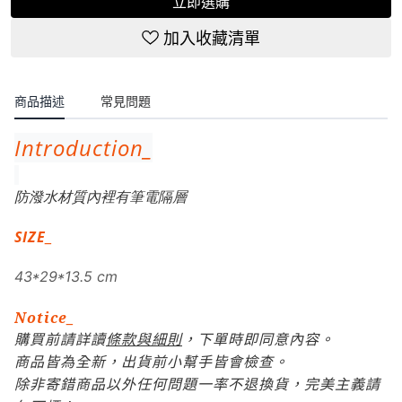
立即選購
加入收藏清單
商品描述
常見問題
Introduction_
防潑水材質內裡有筆電隔層
SIZE
_
43*29*13.5 cm
Notice_
條款與細則
購買前請詳讀
，下單時即
同意內容。
商品皆為全新，出貨前小幫手皆會檢查。
除非寄錯商品以外任何問題一率不退換貨，完美主義請