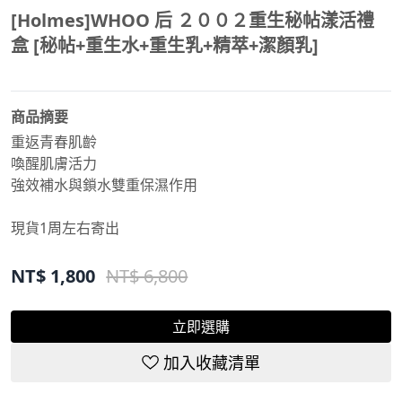
[Holmes]WHOO 后 ２００２重生秘帖漾活禮
盒 [秘帖+重生水+重生乳+精萃+潔顏乳]
商品摘要
重返青春肌齡
喚醒肌膚活力
強效補水與鎖水雙重保濕作用
現貨1周左右寄出
NT$
1,800
NT$ 6,800
立即選購
加入收藏清單