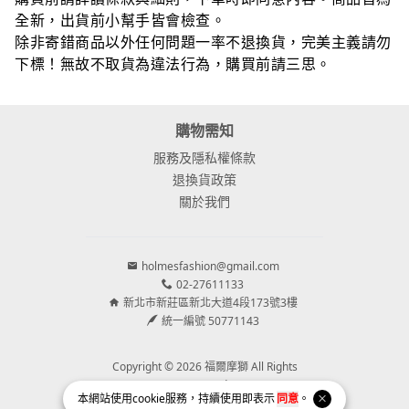
全新，出貨前小幫手皆會檢查。
除非寄錯商品以外任何問題一率不退換貨，完美主義請勿
下標！無故不取貨為違法行為，購買前請三思。
購物需知
服務及隱私權條款
退換貨政策
關於我們
holmesfashion@gmail.com
02-27611133
新北市新莊區新北大道4段173號3樓
統一編號 50771143
Copyright © 2026 福爾摩獅 All Rights
Reserved.
本網站使用
cookie
服務，持續使用即表示
同意
。
Powered by
BVSHOP
.