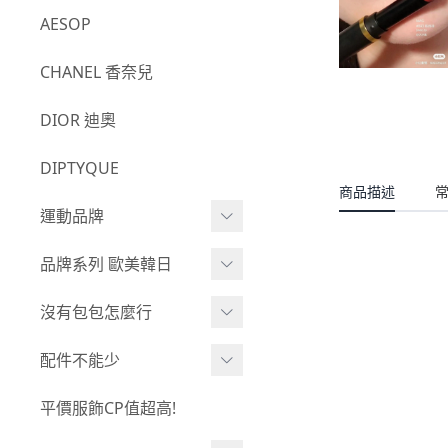
TOMMY HILFIGER
AESOP
RIPNDIP
CHANEL 香奈兒
UNITED ATHLE 日本平價
DIOR 迪奧
服飾
LEVIS
DIPTYQUE
商品描述
運動品牌
CONVERSE
品牌系列 歐美韓日
ADIDAS
CARHARTT
沒有包包怎麼行
-
NMD
THE NORTH FACE
腰包 ⧸ 側背包
配件不能少
-
CLOTHES
TOMMY HILFIGER
手提包 ⧸ 托特包
襪
平價服飾CP值超高!
NIKE
POLO RALPH LAUREN
錢包 ⧸ 皮夾
墨鏡