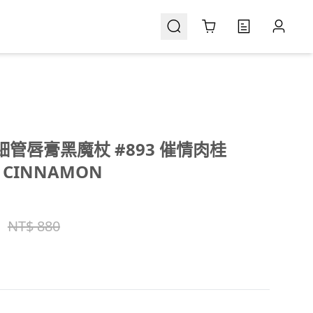
Cart
C細管唇膏黑魔杖 #893 催情肉桂
T CINNAMON
NT$ 880