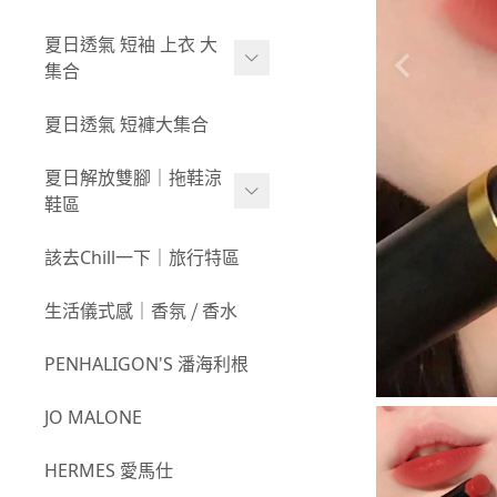
夏日透氣 短袖 上衣 大
集合
ADIDAS
夏日透氣 短褲大集合
NIKE
夏日解放雙腳｜拖鞋涼
鞋區
CARHARTT
STAPLE
THE NORTH FACE
該去Chill一下｜旅行特區
UNDEFEATED
NIKE
生活儀式感｜香氛 ⧸ 香水
THE NORTH FACE
FILA
PENHALIGON'S 潘海利根
GAP
JO MALONE
FILA
HERMES 愛馬仕
POLO RALPH LAUREN