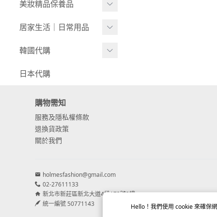
-
潮流必備 DUNK
美妝精品保養品
CALVIN KLEIN
旅行袋
帽
-
經典必備 FORCE 1
AVEDA 肯夢
居家生活｜日常用品
ESSENTIALS
後背包
-
ADIDAS
-
小資必備 COURT B
CHANEL 香奈兒
STAPLE
MARSHALL 馬歇爾
-
NIKE
韓國代購
-
OROUGH LOW
CARHARTT
ESTEE LANDER 雅詩蘭黛
LEVIS
玩具 ⧸ 公仔
-
ADIDAS
GRANDELINE
-
THE NORTH FACE
日本代購
FILA
KIEHL'S 契爾氏
HUF
家電 ⧸ 寢具
-
THE NORTH FACE
-
MLB
NEW BALANCE
MARIO BADESCU
購物需知
GAP
L.erickson 髮圈
-
SPAO x 蠟筆小新
-
-
網美必備 327
47' BRAND
服務及隱私權條款
LANCOME 蘭蔻
GRANDELINE
日本 淡路島 HIBI 薰香火
退換貨政策
AIRPODS 包
-
-
復古必備 5740
STAPLE
柴
關於我們
IPSA 茵芙莎
KANGOL
-
-
經典質感 990
NEW ERA
STARBUCKS 星巴克
DIOR 迪奧
UNITED ATHLE 日本平價
-
TOMMY HILFIGER
VANS
holmesfashion@gmail.com
服飾
Adornia
YSL 伊夫·聖羅蘭
02-27611133
-
PATAGONIA
REEBOK
新北市新莊區新北大道4段173號3樓
EXCELSIOR餅乾鞋
GUCCI 古馳
統一編號 50771143
Hello！我們使用
cookie
來確保網
錶