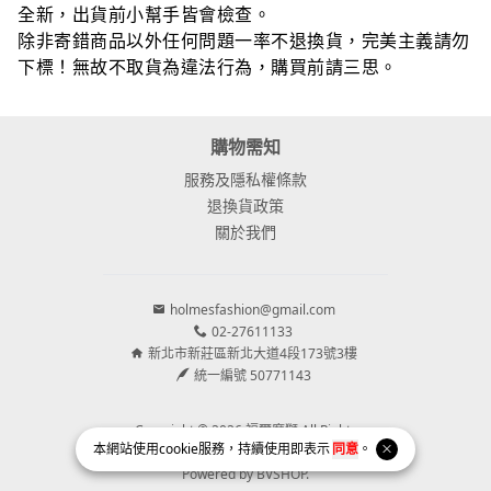
全新，出貨前小幫手皆會檢查。
除非寄錯商品以外任何問題一率不退換貨，完美主義請勿
下標！無故不取貨為違法行為，購買前請三思。
購物需知
服務及隱私權條款
退換貨政策
關於我們
holmesfashion@gmail.com
02-27611133
新北市新莊區新北大道4段173號3樓
統一編號 50771143
Copyright © 2026 福爾摩獅 All Rights
本網站使用
cookie
服務，持續使用即表示
同意
。
Reserved.
Powered by
BVSHOP
.